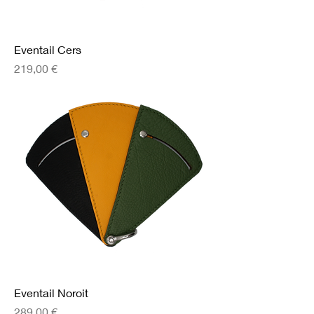
Eventail Cers
Prix
219,00 €
Eventail Noroit
Prix
289,00 €