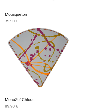
Mousqueton
Prix
39,90 €
MonoZef Chlouc
Prix
89,90 €