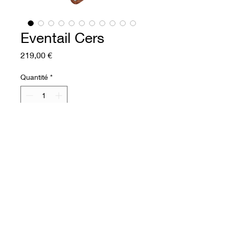
Eventail Cers
Prix
219,00 €
Quantité
*
Ajouter au panier
Commander et payer
Eventail en cuir semi rigide
Cuir de bovin pleine fleur.
Impression feuilles de lierre
par procédé artisanal réalisé