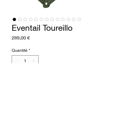
Eventail Toureillo
Prix
289,00 €
Quantité
*
Ajouter au panier
Commander et payer
Eventail en cuir souple
Recto : collet de vache
imprimé. Tannage végétal et