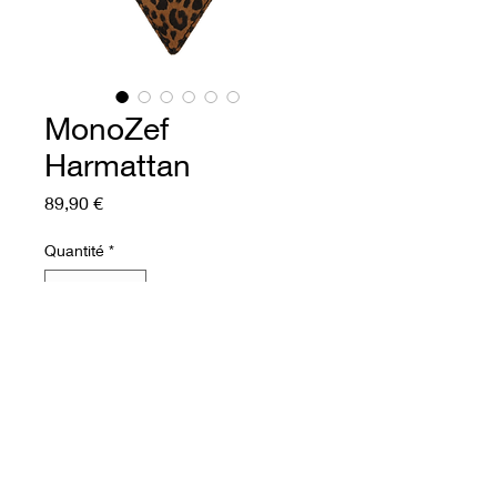
MonoZef
Harmattan
Prix
89,90 €
Quantité
*
Ajouter au panier
Commander et payer
Eventail en cuir semi rigide