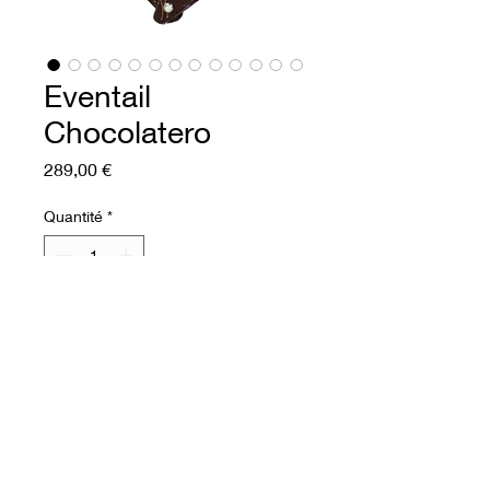
Eventail
Chocolatero
Prix
289,00 €
Quantité
*
Ajouter au panier
Commander et payer
Eventail en cuir semi rigide
Recto : cuir de vache fleur